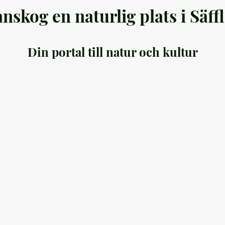
nskog en naturlig plats i Säf
Din portal till natur och kultur
för att uppleva en mångfald av aktiviteter, boenden och kulinari
 du är här för en kort paus eller en längre vistelse, finns det någo